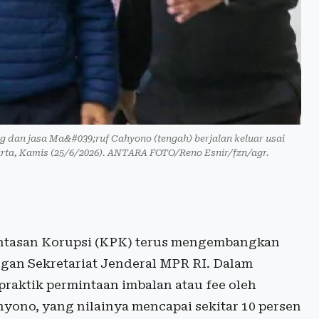
 dan jasa Ma&#039;ruf Cahyono (tengah) berjalan keluar usai
rta, Kamis (25/6/2026). ANTARA FOTO/Reno Esnir/fzn/agr.
tasan Korupsi (KPK) terus mengembangkan
ngan Sekretariat Jenderal MPR RI. Dalam
aktik permintaan imbalan atau fee oleh
yono, yang nilainya mencapai sekitar 10 persen