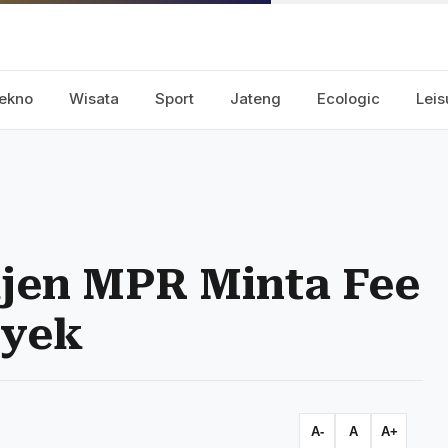
ekno
Wisata
Sport
Jateng
Ecologic
Leis
jen MPR Minta Fee
oyek
A-
A
A+