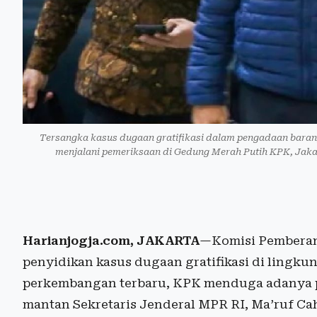
Tersangka kasus dugaan gratifikasi dalam pengadaan barang
menjalani pemeriksaan di Gedung Merah Putih KPK, Jaka
Harianjogja.com, JAKARTA
—Komisi Pemberan
penyidikan kasus dugaan gratifikasi di lingku
perkembangan terbaru, KPK menduga adanya pr
mantan Sekretaris Jenderal MPR RI, Ma’ruf Cah