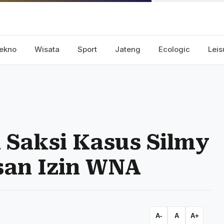
ekno
Wisata
Sport
Jateng
Ecologic
Leis
 Saksi Kasus Silmy
san Izin WNA
A-
A
A+