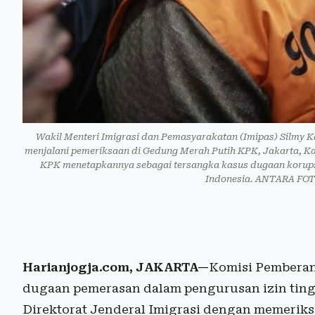
Wakil Menteri Imigrasi dan Pemasyarakatan (Imipas) Silmy 
menjalani pemeriksaan di Gedung Merah Putih KPK, Jakarta, Kam
KPK menetapkannya sebagai tersangka kasus dugaan korupsi 
Indonesia. ANTARA FOT
Harianjogja.com, JAKARTA—
Komisi Pemberan
dugaan pemerasan dalam pengurusan izin ting
Direktorat Jenderal Imigrasi dengan memeriks