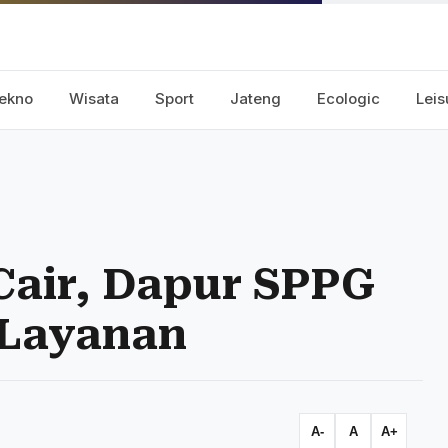
ekno
Wisata
Sport
Jateng
Ecologic
Leis
air, Dapur SPPG
 Layanan
A-
A
A+