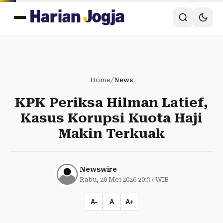
Home
/
News
KPK Periksa Hilman Latief,
Kasus Korupsi Kuota Haji
Makin Terkuak
Newswire
Rabu, 20 Mei 2026 20:37 WIB
A-
A
A+