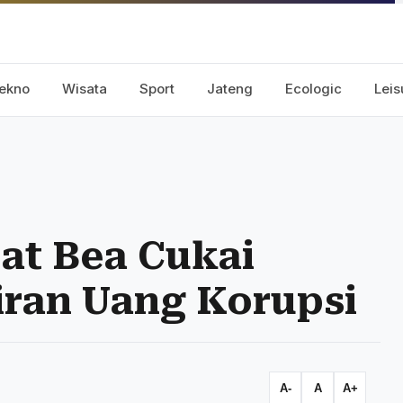
ekno
Wisata
Sport
Jateng
Ecologic
Leis
at Bea Cukai
iran Uang Korupsi
A-
A
A+