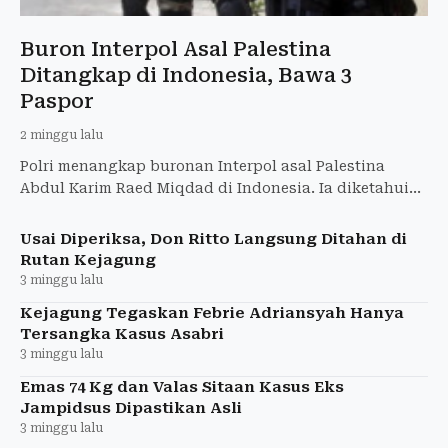
Buron Interpol Asal Palestina
Ditangkap di Indonesia, Bawa 3
Paspor
2 minggu lalu
Polri menangkap buronan Interpol asal Palestina
Abdul Karim Raed Miqdad di Indonesia. Ia diketahui
membawa tiga paspor, dua di antaranya diduga
palsu.
Usai Diperiksa, Don Ritto Langsung Ditahan di
Rutan Kejagung
3 minggu lalu
Kejagung Tegaskan Febrie Adriansyah Hanya
Tersangka Kasus Asabri
3 minggu lalu
Emas 74 Kg dan Valas Sitaan Kasus Eks
Jampidsus Dipastikan Asli
3 minggu lalu