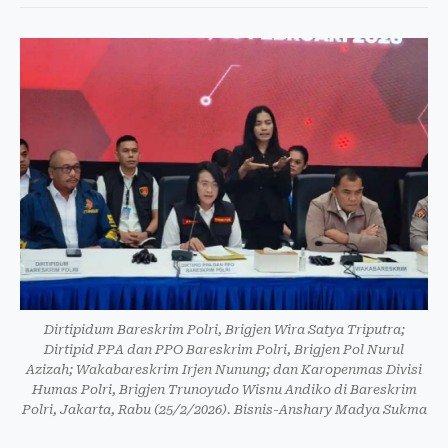
Dirtipidum Bareskrim Polri, Brigjen Wira Satya Triputra;
Dirtipid PPA dan PPO Bareskrim Polri, Brigjen Pol Nurul
Azizah; Wakabareskrim Irjen Nunung; dan Karopenmas Divisi
Humas Polri, Brigjen Trunoyudo Wisnu Andiko di Bareskrim
Polri, Jakarta, Rabu (25/2/2026). Bisnis-Anshary Madya Sukma