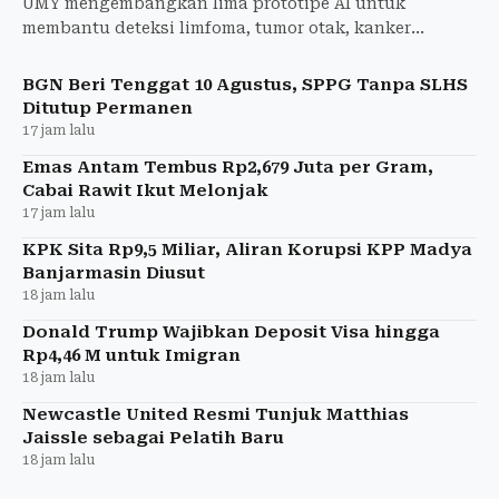
UMY mengembangkan lima prototipe AI untuk
membantu deteksi limfoma, tumor otak, kanker
payudara, penyakit jantung, dan stres.
BGN Beri Tenggat 10 Agustus, SPPG Tanpa SLHS
Ditutup Permanen
17 jam lalu
Emas Antam Tembus Rp2,679 Juta per Gram,
Cabai Rawit Ikut Melonjak
17 jam lalu
KPK Sita Rp9,5 Miliar, Aliran Korupsi KPP Madya
Banjarmasin Diusut
18 jam lalu
Donald Trump Wajibkan Deposit Visa hingga
Rp4,46 M untuk Imigran
18 jam lalu
Newcastle United Resmi Tunjuk Matthias
Jaissle sebagai Pelatih Baru
18 jam lalu