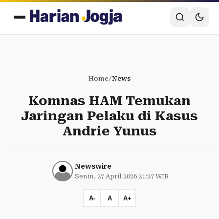
Home
/
News
Komnas HAM Temukan
Jaringan Pelaku di Kasus
Andrie Yunus
Newswire
Senin, 27 April 2026 21:27 WIB
A-
A
A+