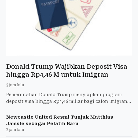
Donald Trump Wajibkan Deposit Visa
hingga Rp4,46 M untuk Imigran
3 jam lalu
Pemerintahan Donald Trump menyiapkan program
deposit visa hingga Rp4,46 miliar bagi calon imigran
tertentu sebagai bagian dari uji coba kebijakan
imigrasi.
Newcastle United Resmi Tunjuk Matthias
Jaissle sebagai Pelatih Baru
3 jam lalu