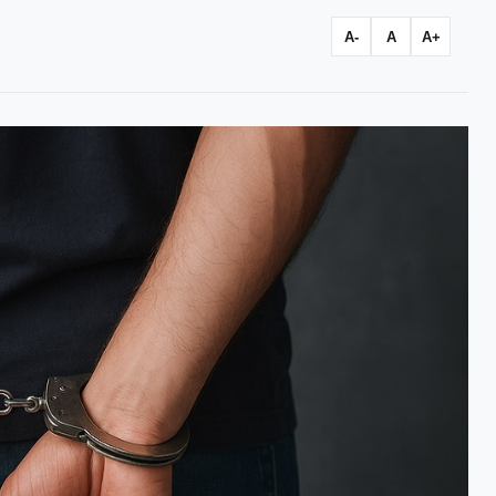
A-
A
A+