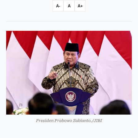
A-
A
A+
Presiden Prabowo Subianto./JIBI