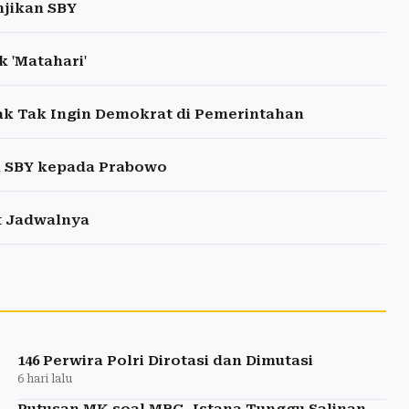
njikan SBY
 'Matahari'
hak Tak Ingin Demokrat di Pemerintahan
an SBY kepada Prabowo
at Jadwalnya
146 Perwira Polri Dirotasi dan Dimutasi
6 hari lalu
Putusan MK soal MBG, Istana Tunggu Salinan