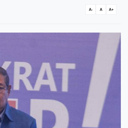
A-
A
A+