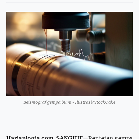
Seismograf gempa bumi - Ilustrasi/StockCake
Harianjogja.com, SANGIHE
—Rentetan gempa