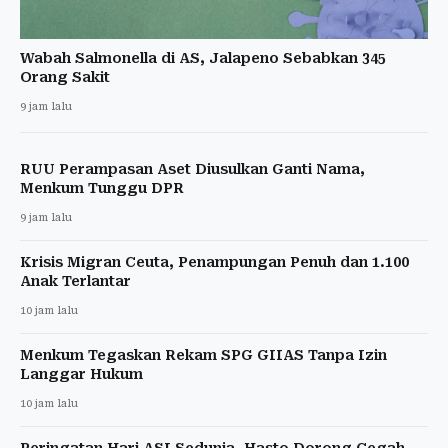
Wabah Salmonella di AS, Jalapeno Sebabkan 345
Orang Sakit
9 jam lalu
RUU Perampasan Aset Diusulkan Ganti Nama,
Menkum Tunggu DPR
9 jam lalu
Krisis Migran Ceuta, Penampungan Penuh dan 1.100
Anak Terlantar
10 jam lalu
Menkum Tegaskan Rekam SPG GIIAS Tanpa Izin
Langgar Hukum
10 jam lalu
Peringatan Hari ASI Sedunia, Hasto Dorong Cegah