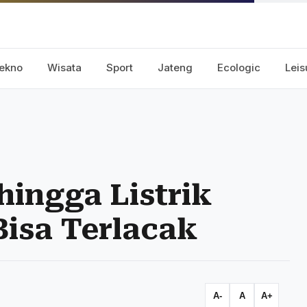
ekno
Wisata
Sport
Jateng
Ecologic
Leis
hingga Listrik
isa Terlacak
A-
A
A+