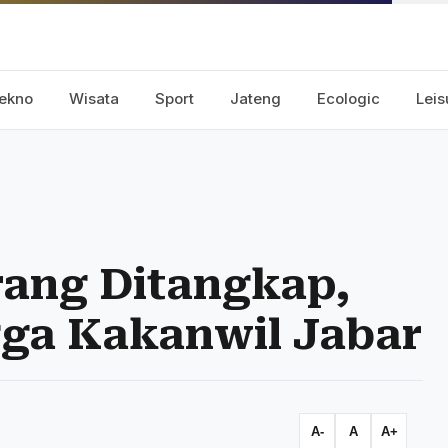
ekno
Wisata
Sport
Jateng
Ecologic
Leis
rang Ditangkap,
ngga Kakanwil Jabar
A-
A
A+