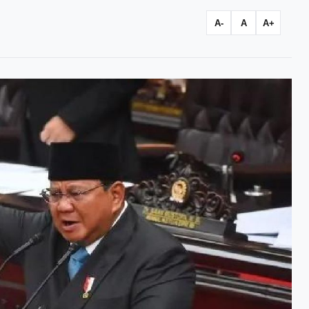
A-
A
A+