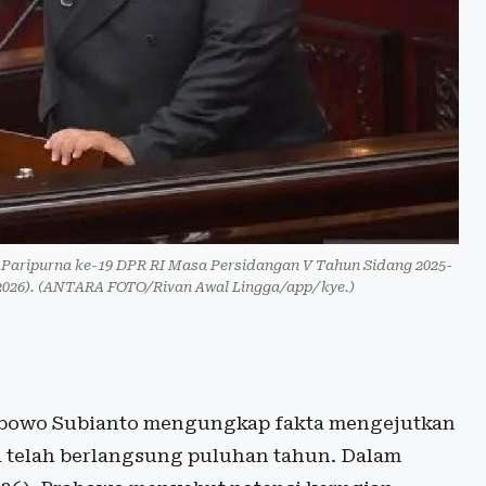
Paripurna ke-19 DPR RI Masa Persidangan V Tahun Sidang 2025-
/2026). (ANTARA FOTO/Rivan Awal Lingga/app/kye.)
abowo Subianto mengungkap fakta mengejutkan
a telah berlangsung puluhan tahun. Dalam