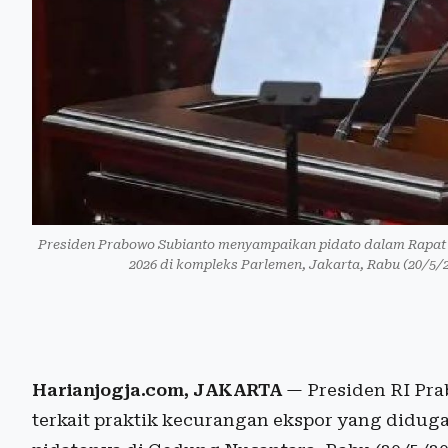
Presiden Prabowo Subianto menyampaikan pidato dalam Rapat 
2026 di kompleks Parlemen, Jakarta, Rabu (20/5
Harianjogja.com, JAKARTA
— Presiden RI Pr
terkait praktik kecurangan ekspor yang didug