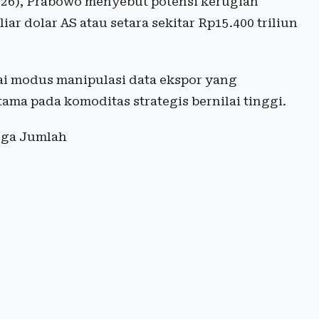
026), Prabowo menyebut potensi kerugian
iar dolar AS atau setara sekitar Rp15.400 triliun
gai modus manipulasi data ekspor yang
tama pada komoditas strategis bernilai tinggi.
gga Jumlah