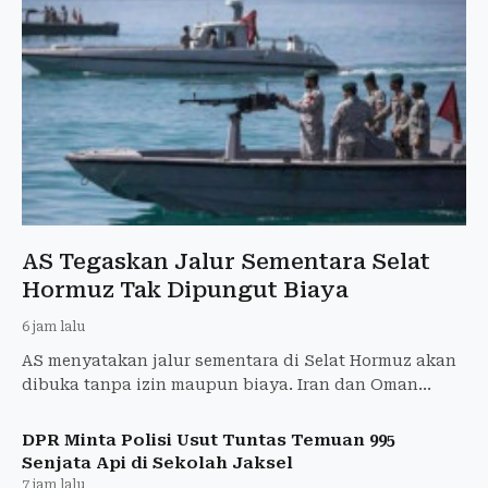
AS Tegaskan Jalur Sementara Selat
Hormuz Tak Dipungut Biaya
6 jam lalu
AS menyatakan jalur sementara di Selat Hormuz akan
dibuka tanpa izin maupun biaya. Iran dan Oman
disebut hampir merampungkan kesepakatan
pelayaran.
DPR Minta Polisi Usut Tuntas Temuan 995
Senjata Api di Sekolah Jaksel
7 jam lalu