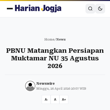
Home
/
News
PBNU Matangkan Persiapan
Muktamar NU 35 Agustus
2026
Newswire
Minggu, 26 April 2026 20:07 WIB
A-
A
A+