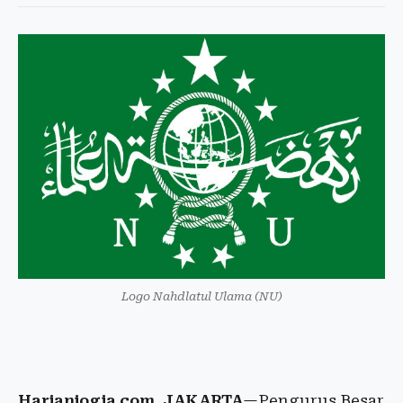
Logo Nahdlatul Ulama (NU)
Harianjogja.com, JAKARTA
—Pengurus Besar