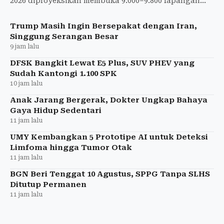
2026 diproyeksikan membuka 9.000–9.800 lapangan
kerja dan mendorong pertumbuhan industri nasional.
Trump Masih Ingin Bersepakat dengan Iran,
Singgung Serangan Besar
9 jam lalu
DFSK Bangkit Lewat E5 Plus, SUV PHEV yang
Sudah Kantongi 1.100 SPK
10 jam lalu
Anak Jarang Bergerak, Dokter Ungkap Bahaya
Gaya Hidup Sedentari
11 jam lalu
UMY Kembangkan 5 Prototipe AI untuk Deteksi
Limfoma hingga Tumor Otak
11 jam lalu
BGN Beri Tenggat 10 Agustus, SPPG Tanpa SLHS
Ditutup Permanen
11 jam lalu