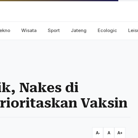
ekno
Wisata
Sport
Jateng
Ecologic
Leis
k, Nakes di
ioritaskan Vaksin
A-
A
A+