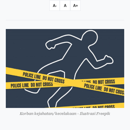
A-
A
A+
Korban kejahatan/kecelakaan - Ilustrasi Freepik