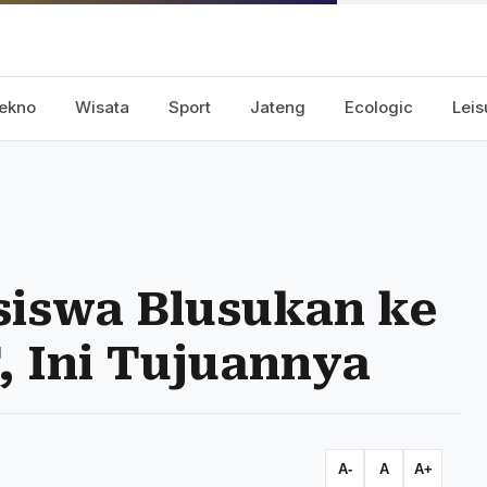
ekno
Wisata
Sport
Jateng
Ecologic
Leis
siswa Blusukan ke
 Ini Tujuannya
A-
A
A+