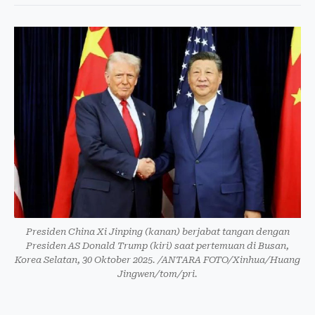
Presiden China Xi Jinping (kanan) berjabat tangan dengan
Presiden AS Donald Trump (kiri) saat pertemuan di Busan,
Korea Selatan, 30 Oktober 2025. /ANTARA FOTO/Xinhua/Huang
Jingwen/tom/pri.