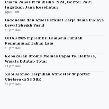
pasokannya terbatas.
Cuaca Panas Picu Risiko ISPA, Dokter Paru
Ingatkan Jaga Kesehatan
9 jam lalu
Indonesia dan Afsel Perkuat Kerja Sama Budaya
Lewat Sheikh Yusuf
10 jam lalu
GIIAS 2026 Diprediksi Lampaui Jumlah
Pengunjung Tahun Lalu
10 jam lalu
Kebakaran Bromo Meluas Capai 176 Hektare,
Wisata Ditutup Total
11 jam lalu
Xabi Alonso Terpukau Atmosfer Suporter
Chelsea di SUGBK
12 jam lalu