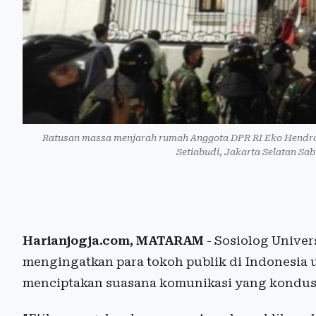
Ratusan massa menjarah rumah Anggota DPR RI Eko Hendro 
Setiabudi, Jakarta Selatan Sab
Harianjogja.com, MATARAM
- Sosiolog Unive
mengingatkan para tokoh publik di Indonesia u
menciptakan suasana komunikasi yang kondus