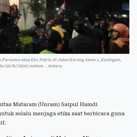
Purnomo atau Eko Patrio di Jalan Karang Asem 1, Kuningan,
tu (20/8//2025) malam. - Antara.
rsitas Mataram (Unram) Saipul Hamdi
ntuk selalu menjaga etika saat berbicara guna
if.