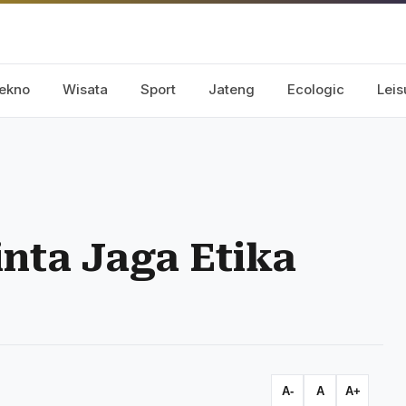
ekno
Wisata
Sport
Jateng
Ecologic
Leis
nta Jaga Etika
A-
A
A+