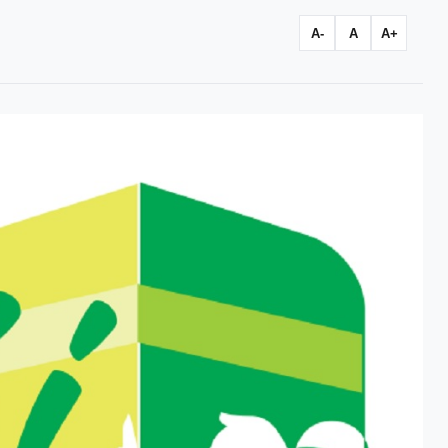
A-
A
A+