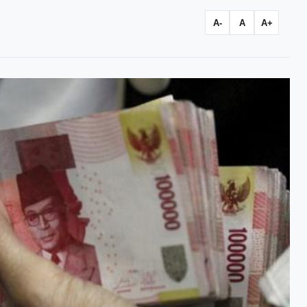
A-
A
A+