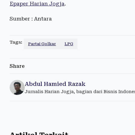
Epaper Harian Jogja
.
Sumber : Antara
Tags:
Partai Golkar
LPG
Share
Abdul Hamied Razak
Jurnalis Harian Jogja, bagian dari Bisnis Indon