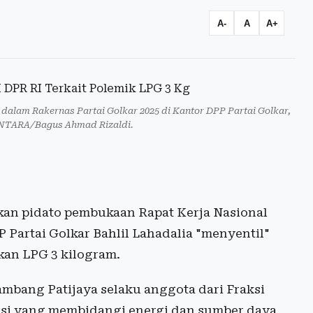
A-
A
A+
 dalam Rakernas Partai Golkar 2025 di Kantor DPP Partai Golkar,
 ANTARA/Bagus Ahmad Rizaldi.
an pidato pembukaan Rapat Kerja Nasional
 Partai Golkar Bahlil Lahadalia "menyentil"
akan LPG 3 kilogram.
mbang Patijaya selaku anggota dari Fraksi
misi yang membidangi energi dan sumber daya