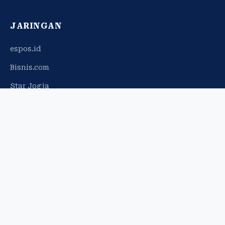
JARINGAN
espos.id
Bisnis.com
Star Jogja
© 2026 Harian Jogja. Hak cipta dilindungi.