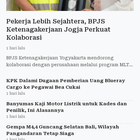
Pekerja Lebih Sejahtera, BPJS
Ketenagakerjaan Jogja Perkuat
Kolaborasi
1 hari lalu
BPJS Ketenagakerjaan Yogyakarta mendorong
kolaborasi dengan perusahaan melalui program MLT
Perumahan, SERTAKAN, dan Jamsostek Award guna
meningkatkan perlindung
KPK Dalami Dugaan Pemberian Uang Blueray
Cargo ke Pegawai Bea Cukai
1 hari lalu
Banyumas Kaji Motor Listrik untuk Kades dan
Penilik, Ini Alasannya
1 hari lalu
Gempa M4,4 Guncang Selatan Bali, Wilayah
Pangandaran Tetap Siaga
1 hari lalu