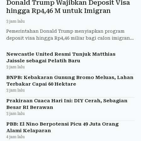
Donald Trump Wajibkan Deposit Visa
hingga Rp4,46 M untuk Imigran
3 jam lalu
Pemerintahan Donald Trump menyiapkan program
deposit visa hingga Rp4,46 miliar bagi calon imigran
tertentu sebagai bagian dari uji coba kebijakan
imigrasi.
Newcastle United Resmi Tunjuk Matthias
Jaissle sebagai Pelatih Baru
3 jam lalu
BNPB: Kebakaran Gunung Bromo Meluas, Lahan
Terbakar Capai 60 Hektare
3 jam lalu
Prakiraan Cuaca Hari Ini: DIY Cerah, Sebagian
Besar RI Berawan
3 jam lalu
PBB: El Nino Berpotensi Picu 49 Juta Orang
Alami Kelaparan
4 jam lalu