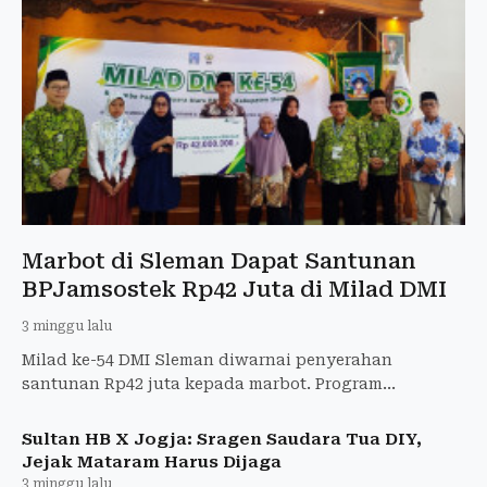
Marbot di Sleman Dapat Santunan
BPJamsostek Rp42 Juta di Milad DMI
3 minggu lalu
Milad ke-54 DMI Sleman diwarnai penyerahan
santunan Rp42 juta kepada marbot. Program
perlindungan ini hasil kolaborasi BPJamsostek,
Baznas, BSI, dan Pemkab Slem
Sultan HB X Jogja: Sragen Saudara Tua DIY,
Jejak Mataram Harus Dijaga
3 minggu lalu