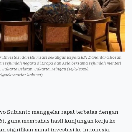
 Investasi dan Hilirisasi sekaligus Kepala BPI Danantara Rosan
 dan sejumlah negara di Eropa dan Asia bersama sejumlah menteri
 Jakarta Selatan, Jakarta, Minggu (14/6/2026).
sekretariat.kabinet)
o Subianto menggelar rapat terbatas dengan
26), guna membahas hasil kunjungan kerja ke
 signifikan minat investasi ke Indonesia.