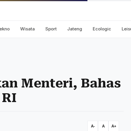
ekno
Wisata
Sport
Jateng
Ecologic
Leis
n Menteri, Bahas
 RI
A-
A
A+