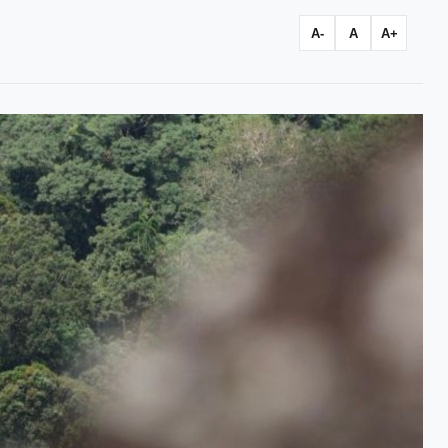
A-
A
A+