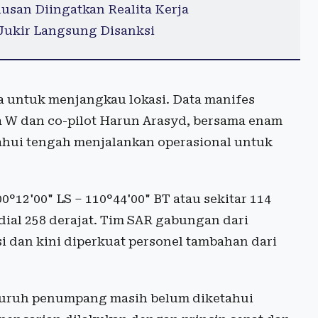
san Diingatkan Realita Kerja
 Jukir Langsung Disanksi
 untuk menjangkau lokasi. Data manifes
ra W dan co-pilot Harun Arasyd, bersama enam
ahui tengah menjalankan operasional untuk
0°12'00" LS – 110°44'00" BT atau sekitar 114
dial 258 derajat. Tim SAR gabungan dari
si dan kini diperkuat personel tambahan dari
eluruh penumpang masih belum diketahui