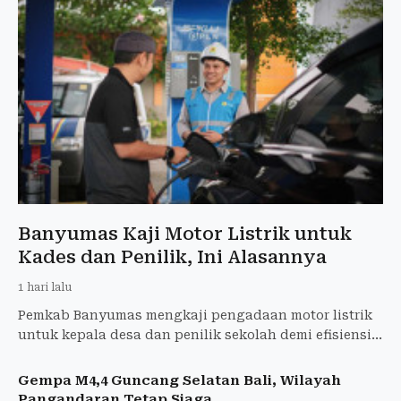
Banyumas Kaji Motor Listrik untuk
Kades dan Penilik, Ini Alasannya
1 hari lalu
Pemkab Banyumas mengkaji pengadaan motor listrik
untuk kepala desa dan penilik sekolah demi efisiensi
operasional serta mendukung kendaraan ramah
lingkungan.
Gempa M4,4 Guncang Selatan Bali, Wilayah
Pangandaran Tetap Siaga