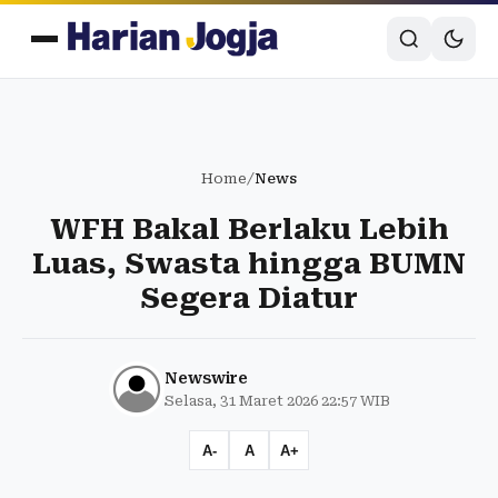
Home
/
News
WFH Bakal Berlaku Lebih
Luas, Swasta hingga BUMN
Segera Diatur
Newswire
Selasa, 31 Maret 2026 22:57 WIB
A-
A
A+