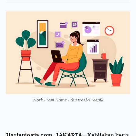
Work From Home - Ilustrasi/Freepik
Harianjogja.com, JAKARTA
—Kebijakan kerja