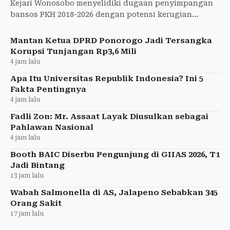
Kejari Wonosobo menyelidiki dugaan penyimpangan
bansos PKH 2018-2026 dengan potensi kerugian
negara miliaran rupiah. Lebih dari 600 KPM terdampak.
Mantan Ketua DPRD Ponorogo Jadi Tersangka
Korupsi Tunjangan Rp3,6 Mili
4 jam lalu
Apa Itu Universitas Republik Indonesia? Ini 5
Fakta Pentingnya
4 jam lalu
Fadli Zon: Mr. Assaat Layak Diusulkan sebagai
Pahlawan Nasional
4 jam lalu
Booth BAIC Diserbu Pengunjung di GIIAS 2026, T1
Jadi Bintang
13 jam lalu
Wabah Salmonella di AS, Jalapeno Sebabkan 345
Orang Sakit
17 jam lalu