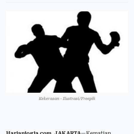
Kekerasan - Ilustrasi/Freepik
Harianjogja.com, JAKARTA
—Kematian