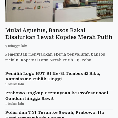
Mulai Agustus, Bansos Bakal
Disalurkan Lewat Kopdes Merah Putih
3 minggu lalu
Pemerintah menyiapkan skema penyaluran bansos
melalui Koperasi Desa Merah Putih. Uji coba
penyaluran PKH dan BPNT ditargetkan dimulai pada
Agustus 2026.
Pemilih Logo HUT RI Ke-81 Tembus 42 Ribu,
Antusiasme Publik Tinggi
1 bulan lalu
Prabowo Ungkap Pertanyaan ke Profesor soal
Gandum hingga Sawit
1 bulan lalu
Polisi dan TNI Turun ke Sawah, Prabowo: Itu
Demi Swasembada Pangan