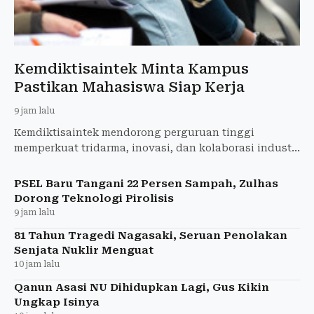
Kemdiktisaintek Minta Kampus
Pastikan Mahasiswa Siap Kerja
9 jam lalu
Kemdiktisaintek mendorong perguruan tinggi
memperkuat tridarma, inovasi, dan kolaborasi industri
agar lulusan siap menghadapi dunia kerja.
PSEL Baru Tangani 22 Persen Sampah, Zulhas
Dorong Teknologi Pirolisis
9 jam lalu
81 Tahun Tragedi Nagasaki, Seruan Penolakan
Senjata Nuklir Menguat
10 jam lalu
Qanun Asasi NU Dihidupkan Lagi, Gus Kikin
Ungkap Isinya