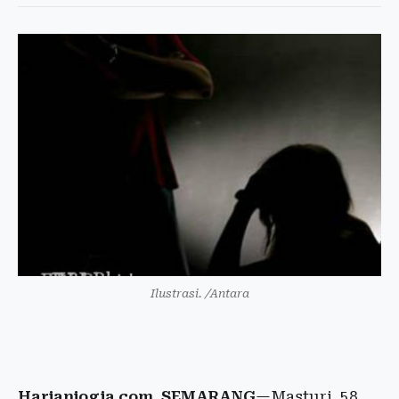
Ilustrasi. /Antara
Harianjogja.com, SEMARANG
—Masturi, 58,