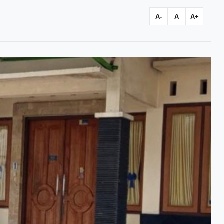
A-
A
A+