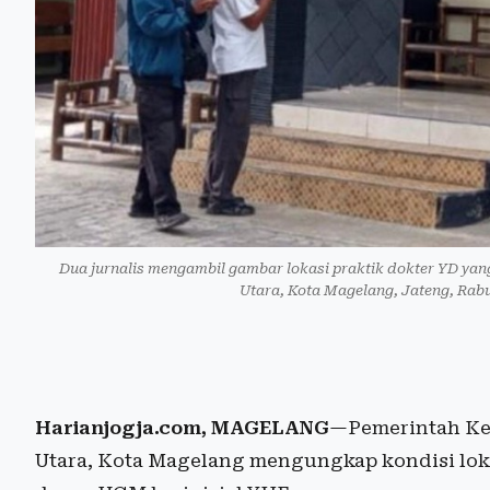
Dua jurnalis mengambil gambar lokasi praktik dokter YD ya
Utara, Kota Magelang, Jateng, Rab
Harianjogja.com, MAGELANG
—Pemerintah Ke
Utara, Kota Magelang mengungkap kondisi loka