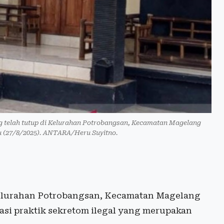
ng telah tutup di Kelurahan Potrobangsan, Kecamatan Magelang
u (27/8/2025). ANTARA/Heru Suyitno.
lurahan Potrobangsan, Kecamatan Magelang
si praktik sekretom ilegal yang merupakan