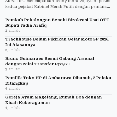
Survei IPO menempatkan Teddy Indra Wijaya di posisi
kedua pejabat Kabinet Merah Putih dengan penilaian
positif 33,5 persen.
Pemkab Pekalongan Benahi Birokrasi Usai OTT
Bupati Fadia Arafiq
2 jam lalu
Trackhouse Belum Pikirkan Gelar MotoGP 2026,
Ini Alasannya
2 jam lalu
Bruno Guimaraes Resmi Gabung Arsenal
dengan Nilai Transfer Rp1,8 T
3 jam lalu
Pemilik Toko HP di Ambarawa Dibunuh, 2 Pelaku
Ditangkap
4 jam lalu
Gereja Ayam Magelang, Rumah Doa dengan
Kisah Keberagaman
4 jam lalu