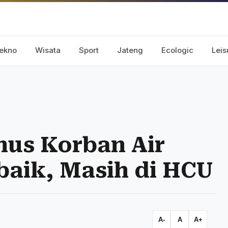
ekno
Wisata
Sport
Jateng
Ecologic
Leis
nus Korban Air
aik, Masih di HCU
A-
A
A+