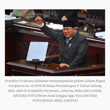
Presiden Prabowo Subianto menyampaikan pidato dalam Rapat
Paripurna ke-19 DPR RI Masa Persidangan V Tahun Sidang
2025-2026 di kompleks Parlemen, Jakarta, Rabu (20/5/2026).
ANTARA FOTO/Rivan Awal Lingga/app/kye (ANTARA
FOTO/RIVAN AWAL LINGGA)