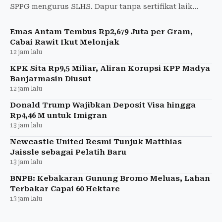
SPPG mengurus SLHS. Dapur tanpa sertifikat laik
higiene dan sanitasi akan ditutup permanen.
Emas Antam Tembus Rp2,679 Juta per Gram,
Cabai Rawit Ikut Melonjak
12 jam lalu
KPK Sita Rp9,5 Miliar, Aliran Korupsi KPP Madya
Banjarmasin Diusut
12 jam lalu
Donald Trump Wajibkan Deposit Visa hingga
Rp4,46 M untuk Imigran
13 jam lalu
Newcastle United Resmi Tunjuk Matthias
Jaissle sebagai Pelatih Baru
13 jam lalu
BNPB: Kebakaran Gunung Bromo Meluas, Lahan
Terbakar Capai 60 Hektare
13 jam lalu