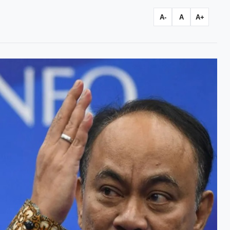
A-
A
A+