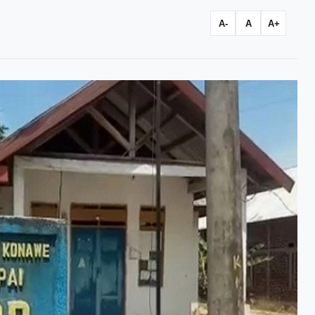
A-
A
A+