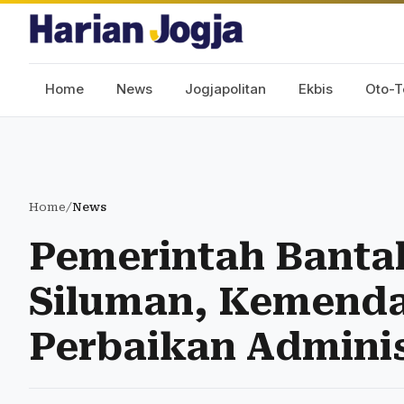
Home
News
Jogjapolitan
Ekbis
Oto-T
Home
/
News
Pemerintah Banta
Siluman, Kemenda
Perbaikan Adminis