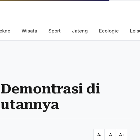
ekno
Wisata
Sport
Jateng
Ecologic
Leis
 Demontrasi di
ntutannya
A-
A
A+