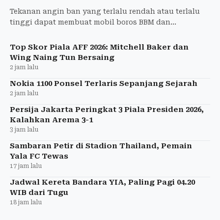
Tekanan angin ban yang terlalu rendah atau terlalu
tinggi dapat membuat mobil boros BBM dan
meningkatkan risiko kecelakaan. Simak tekanan ban
ideal dan manfaat
Top Skor Piala AFF 2026: Mitchell Baker dan
Wing Naing Tun Bersaing
2 jam lalu
Nokia 1100 Ponsel Terlaris Sepanjang Sejarah
2 jam lalu
Persija Jakarta Peringkat 3 Piala Presiden 2026,
Kalahkan Arema 3-1
3 jam lalu
Sambaran Petir di Stadion Thailand, Pemain
Yala FC Tewas
17 jam lalu
Jadwal Kereta Bandara YIA, Paling Pagi 04.20
WIB dari Tugu
18 jam lalu