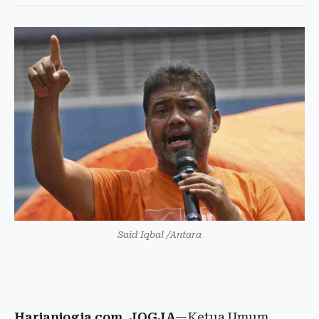
Said Iqbal /Antara
Harianjogja.com, JOGJA
—Ketua Umum