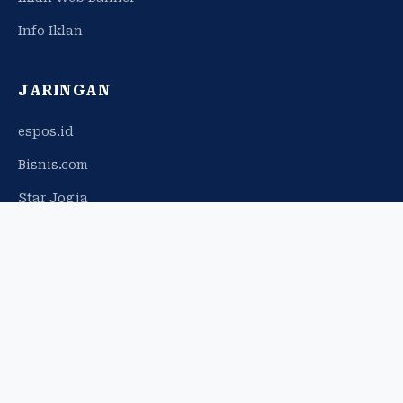
Info Iklan
JARINGAN
espos.id
Bisnis.com
Star Jogja