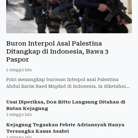
Buron Interpol Asal Palestina
Ditangkap di Indonesia, Bawa 3
Paspor
2 minggu lalu
Polri menangkap buronan Interpol asal Palestina
Abdul Karim Raed Miqdad di Indonesia. Ia diketahui
membawa tiga paspor, dua di antaranya diduga
palsu.
Usai Diperiksa, Don Ritto Langsung Ditahan di
Rutan Kejagung
3 minggu lalu
Kejagung Tegaskan Febrie Adriansyah Hanya
Tersangka Kasus Asabri
3 minggu lalu