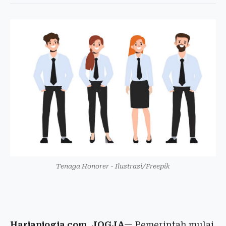
Tenaga Honorer - Ilustrasi/Freepik
Harianjogja.com, JOGJA
— Pemerintah mulai