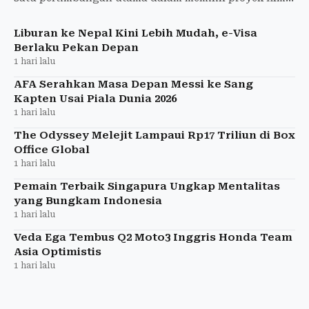
Aktor peraih Oscar itu menyampaikan pandangannya
menjelang penay
Liburan ke Nepal Kini Lebih Mudah, e-Visa
Berlaku Pekan Depan
1 hari lalu
AFA Serahkan Masa Depan Messi ke Sang
Kapten Usai Piala Dunia 2026
1 hari lalu
The Odyssey Melejit Lampaui Rp17 Triliun di Box
Office Global
1 hari lalu
Pemain Terbaik Singapura Ungkap Mentalitas
yang Bungkam Indonesia
1 hari lalu
Veda Ega Tembus Q2 Moto3 Inggris Honda Team
Asia Optimistis
1 hari lalu